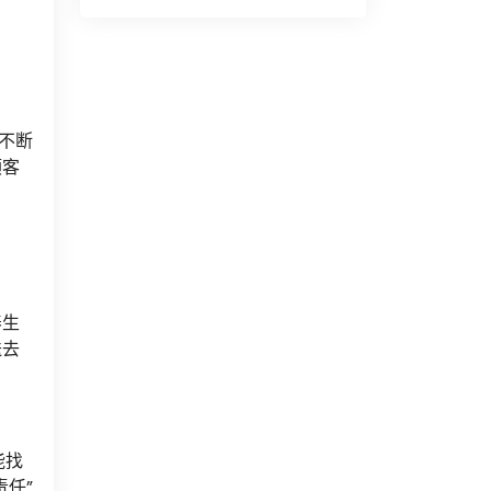
不断
顾客
养生
送去
能找
任”