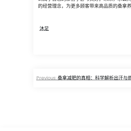
的经营理念，为更多顾客带来高品质的桑拿养
沐足
文
Previous:
桑拿减肥的真相：科学解析出汗与
章
导
航